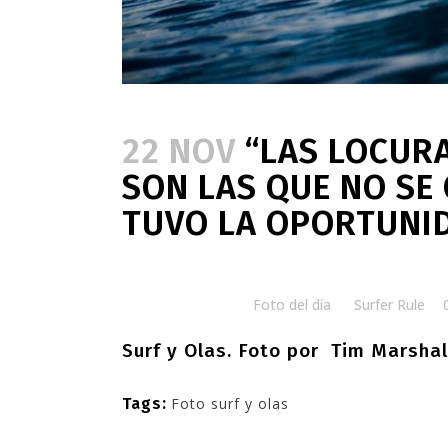
22 NOV
“LAS LOCUR
SON LAS QUE NO SE
TUVO LA OPORTUNID
Posted at 08:00h
in
Foto del día
by
Surfer Rule
Surf y Olas. Foto por
Tim Marshal
Tags:
Foto surf y olas