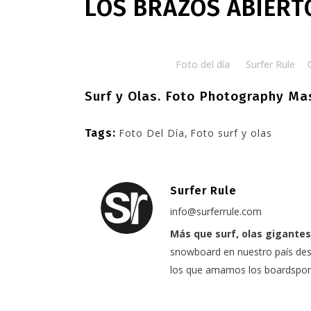
LOS BRAZOS ABIER
Posted at 06:31h
in
Foto del día
by
Surfer Rule
Surf y Olas.
Foto Photography Ma
Tags:
Foto Del Día
,
Foto surf y olas
Surfer Rule
info@surferrule.com
Más que surf, olas gigantes
snowboard en nuestro país desd
los que amamos los boardspor