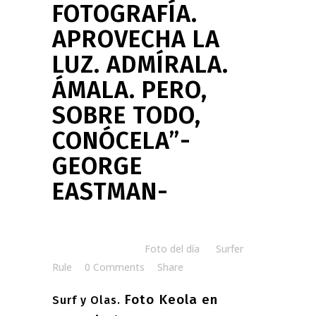
FOTOGRAFÍA.
APROVECHA LA
LUZ. ADMÍRALA.
ÁMALA. PERO,
SOBRE TODO,
CONÓCELA”-
GEORGE
EASTMAN-
Posted at 06:52h
in
Foto del día
by
Surfer
Rule
0 Comments
Share
Foto Keola en
Surf y Olas.