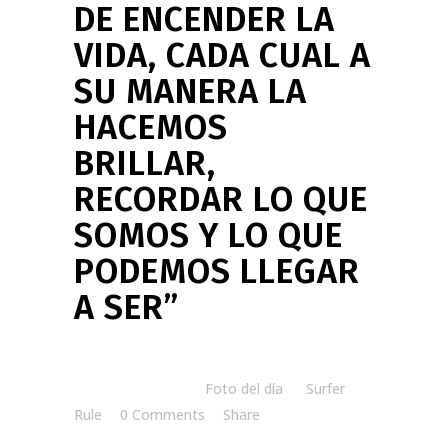
DE ENCENDER LA
VIDA, CADA CUAL A
SU MANERA LA
HACEMOS
BRILLAR,
RECORDAR LO QUE
SOMOS Y LO QUE
PODEMOS LLEGAR
A SER”
Posted at 07:50h
in
Foto del día
by
Surfer
Rule
0 Comments
Share