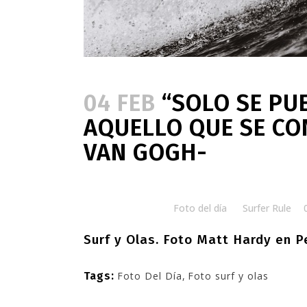
04 FEB
“SOLO SE PU
AQUELLO QUE SE CO
VAN GOGH-
Posted at 06:58h
in
Foto del día
by
Surfer Rule
Surf y Olas. F
oto Matt Hardy en P
Tags:
Foto Del Día
,
Foto surf y olas