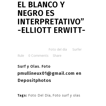
EL BLANCO Y
NEGRO ES
INTERPRETATIVO”
-ELLIOTT ERWITT-
Posted at 06:56h
in
Foto del día
by
Surfer
Rule
0 Comments
Share
Surf y Olas. Foto
pmullineux01@gmail.com
en
Depositphotos
Foto Del Día
,
Foto surf y olas
Tags: