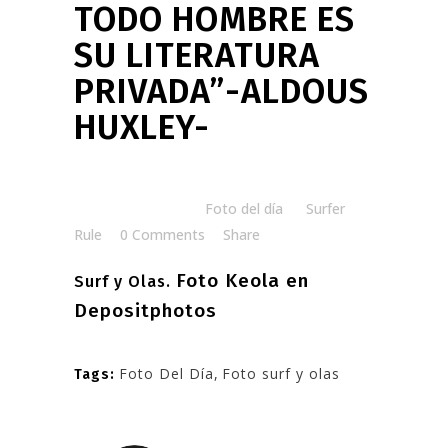
TODO HOMBRE ES
SU LITERATURA
PRIVADA”-ALDOUS
HUXLEY-
Posted at 06:45h
in
Foto del día
by
Surfer
Rule
0 Comments
Share
Foto Keola en
Surf y Olas.
Depositphotos
Foto Del Día
,
Foto surf y olas
Tags: