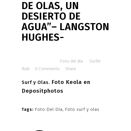
DE OLAS, UN
DESIERTO DE
AGUA”– LANGSTON
HUGHES-
Posted at 06:00h
in
Foto del día
by
Surfer
Rule
0 Comments
Share
Foto Keola en
Surf y Olas.
Depositphotos
Foto Del Día
,
Foto surf y olas
Tags: