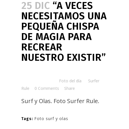
25 DIC
“A VECES
NECESITAMOS UNA
PEQUEÑA CHISPA
DE MAGIA PARA
RECREAR
NUESTRO EXISTIR”
Posted at 08:00h
in
Foto del día
by
Surfer
Rule
0 Comments
Share
Surf y Olas. Foto
Surfer Rule
.
Foto surf y olas
Tags: