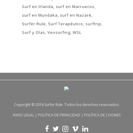
Surf en Irlanda
surf en Marruecos
surf en Mundaka
surf en Nazaré
Surfer Rule
Surf Terapéutico
surftrip
Surf y Olas
Veosurfing
WSL
Copyright © 2016 Surfer Rule. Todos los derechos reservados.
AVISO LEGAL
|
POLÍTICA DE PRIVACIDAD
|
POLÍTICA DE COOKIES