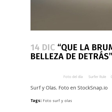
14 DIC
“QUE LA BRUM
BELLEZA DE DETRÁS
Posted at 08:00h
in
Foto del día
by
Surfer Rule
Surf y Olas. Foto en
StockSnap.io
Tags:
Foto surf y olas