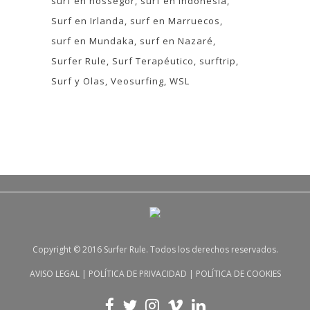
surf en hossegor
surf en Indonesia
Surf en Irlanda
surf en Marruecos
surf en Mundaka
surf en Nazaré
Surfer Rule
Surf Terapéutico
surftrip
Surf y Olas
Veosurfing
WSL
Copyright © 2016 Surfer Rule. Todos los derechos reservados.
AVISO LEGAL
|
POLÍTICA DE PRIVACIDAD
|
POLÍTICA DE COOKIES