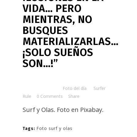
VIDA… PERO
MIENTRAS, NO
BUSQUES
MATERIALIZARLAS…
¡SOLO SUEÑOS
SON…!”
Posted at 08:00h
in
Foto del día
by
Surfer
Rule
0 Comments
Share
Surf y Olas. Foto en
Pixabay.
Foto surf y olas
Tags: