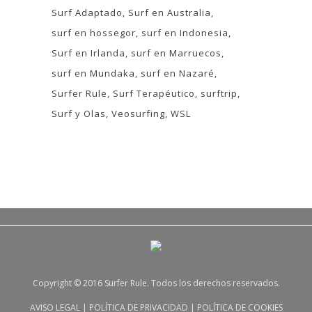
Surf Adaptado
Surf en Australia
surf en hossegor
surf en Indonesia
Surf en Irlanda
surf en Marruecos
surf en Mundaka
surf en Nazaré
Surfer Rule
Surf Terapéutico
surftrip
Surf y Olas
Veosurfing
WSL
Copyright © 2016 Surfer Rule. Todos los derechos reservados.
AVISO LEGAL
|
POLÍTICA DE PRIVACIDAD
|
POLÍTICA DE COOKIES