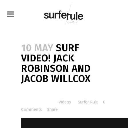
10 MAY
SURF
VIDEO! JACK
ROBINSON AND
JACOB WILLCOX
Posted at 10:00h
in
Vídeos
by
Surfer Rule
0
Comments
Share