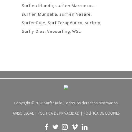
Surf en Irlanda
surf en Marruecos
surf en Mundaka
surf en Nazaré
Surfer Rule
Surf Terapéutico
surftrip
Surf y Olas
Veosurfing
WSL
Copyright © 2016 Surfer Rule. Todos los derechos reservados.
AVISO LEGAL
|
POLÍTICA DE PRIVACIDAD
|
POLÍTICA DE COOKIES