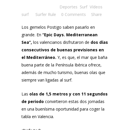
Posted at 08:30h
in
Deportes
,
Surf
,
Vídeos
surf
by
Surfer Rule
0 Comments
Share
Los gemelos Postigo saben pasarlo en
grande. En
“Epic Days. Mediterranean
Sea”,
los valencianos disfrutaron de
dos días
consecutivos de buenas previsiones en
el Mediterráneo.
Y, es que, el mar que baña
buena parte de la Península Ibérica ofrece,
además de mucho turismo, buenas olas que
siempre van ligadas al surf.
Las
olas de 1,5 metros y con 11 segundos
de periodo
convirtieron estas dos jornadas
en una buenísima oportunidad para coger la
tabla en Valencia.