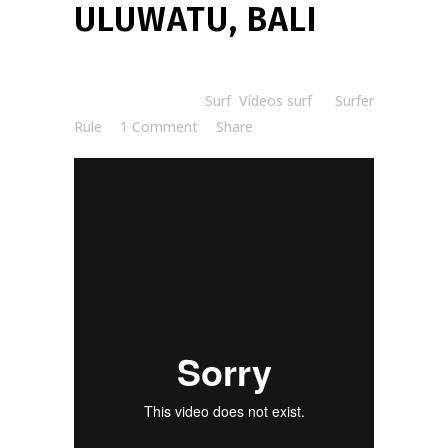
ULUWATU, BALI
Posted at 12:00h
in
Surf
,
Vídeos surf
by
Surfer
Rule
1 Comment
Share