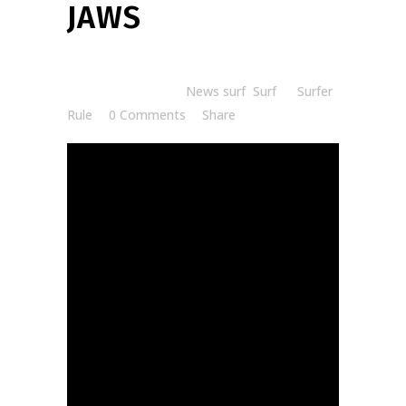
JAWS
Posted at 08:03h
in
News surf
,
Surf
by
Surfer
Rule
0 Comments
Share