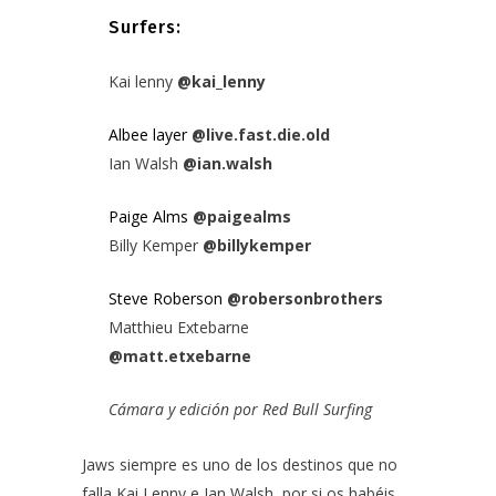
Surfers:
Kai lenny
@kai_lenny
Albee layer
@live.fast.die.old
Ian Walsh
@ian.walsh
Paige Alms
@paigealms
Billy Kemper
@billykemper
Steve Roberson
@robersonbrothers
Matthieu Extebarne
@matt.etxebarne
Cámara y edición por
Red Bull Surfing
Jaws siempre es uno de los destinos que no
falla Kai Lenny e Ian Walsh, por si os habéis