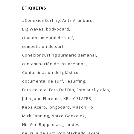
ETIQUETAS
#ConexionSurfing
Aritz Aranburu
Big Waves
bodyboard
cine documental de surf
competición de surf
Conexionsurfing surmario semanal
contaminación de los océanos
Contaminación del plástico
documental de surf
Fesurfing
Foto del dia
Foto Del Día
Foto surf y olas
John John Florence
KELLY SLATER
Kepa Acero
longboard
Mason Ho
Mick Fanning
Natxo Gonzalez
Nic Von Rupp
olas grandes
pelicula de surf
Rob Machado
skate