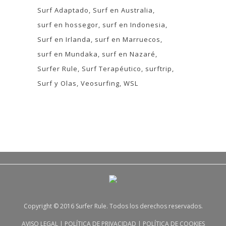
Surf Adaptado
Surf en Australia
surf en hossegor
surf en Indonesia
Surf en Irlanda
surf en Marruecos
surf en Mundaka
surf en Nazaré
Surfer Rule
Surf Terapéutico
surftrip
Surf y Olas
Veosurfing
WSL
Copyright © 2016 Surfer Rule. Todos los derechos reservados.
AVISO LEGAL
|
POLÍTICA DE PRIVACIDAD
|
POLÍTICA DE COOKIES