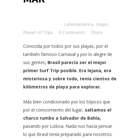
Posted at 07:30h
in
Latinoamérica
,
Viajes
by
Planet of Trips
0 Comments
Share
Conocida por todos por sus playas, por el
también famoso Carnaval y por lo alegre de
sus gentes
,
Brasil
parecía ser el
mejor
primer Surf Trip
posible. Era lejana, era
misteriosa y sobre todo, tenía cientos de
kilómetros de playa para explorar.
Más bien condicionado por los tópicos que
por el conocimiento del lugar,
saltamos el
charco rumbo a Salvador de Bahía,
pasando por Lisboa. Nada nos hacía pensar
lo que Brasil tenía preparado para nosotros.