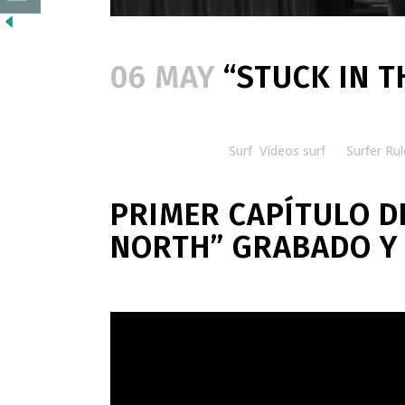
06 MAY
“STUCK IN T
Posted at 08:15h
in
Surf
,
Vídeos surf
by
Surfer Rul
PRIMER CAPÍTULO DE
NORTH” GRABADO Y