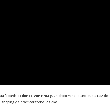
surfboards
Federico Van Praag
, un chico venezolano que a raíz de l
haping y a practicar todos los días.