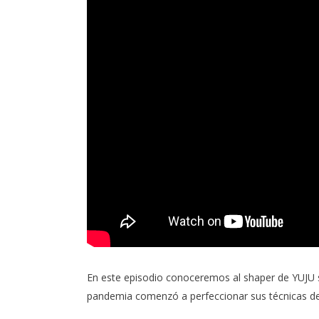
En este episodio conoceremos al shaper de
YUJU 
pandemia comenzó a perfeccionar sus técnicas de s