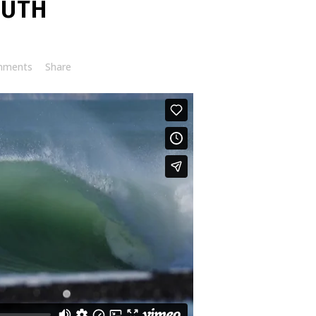
OUTH
mments
Share