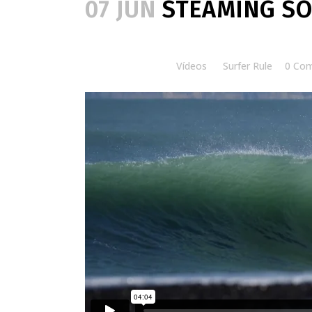
07 JUN
STEAMING S
Posted at 14:30h
in
Vídeos
by
Surfer Rule
0 Co