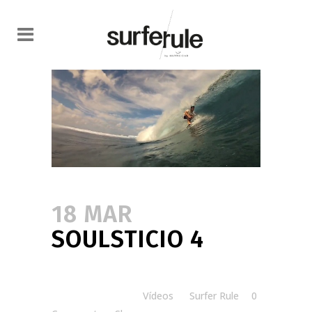
18 MAR
SOULSTICIO 4
Posted at 15:00h
in
Vídeos
by
Surfer Rule
0