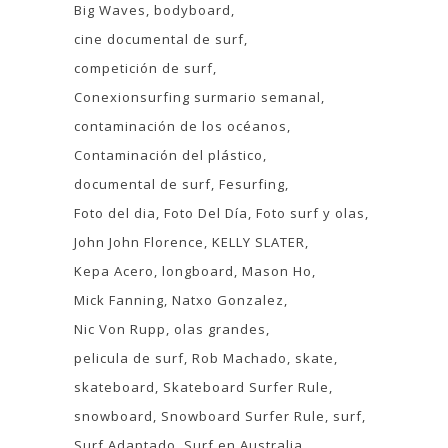
Big Waves
bodyboard
cine documental de surf
competición de surf
Conexionsurfing surmario semanal
contaminación de los océanos
Contaminación del plástico
documental de surf
Fesurfing
Foto del dia
Foto Del Día
Foto surf y olas
John John Florence
KELLY SLATER
Kepa Acero
longboard
Mason Ho
Mick Fanning
Natxo Gonzalez
Nic Von Rupp
olas grandes
pelicula de surf
Rob Machado
skate
skateboard
Skateboard Surfer Rule
snowboard
Snowboard Surfer Rule
surf
Surf Adaptado
Surf en Australia