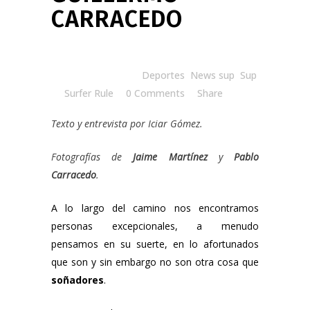
CARRACEDO
Posted at 10:00h
in
Deportes
,
News sup
,
Sup
by
Surfer Rule
0 Comments
Share
Texto y entrevista por Iciar Gómez.
Fotografías de
Jaime Martínez
y
Pablo
Carracedo
.
A lo largo del camino nos encontramos
personas excepcionales, a menudo
pensamos en su suerte, en lo afortunados
que son y sin embargo no son otra cosa que
soñadores
.