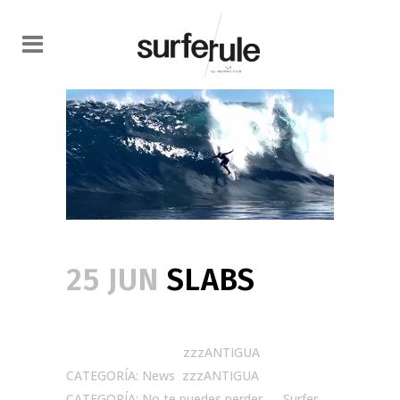
25 JUN
SLABS
Posted at 09:52h
in
zzzANTIGUA
CATEGORÍA: News
,
zzzANTIGUA
CATEGORÍA: No te puedes perder
by
Surfer