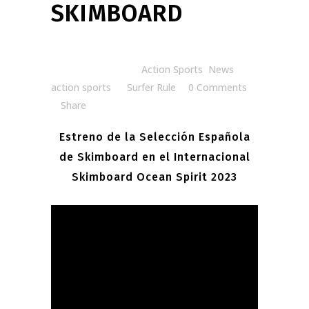
SKIMBOARD
Posted at 07:27h
in
Action Sports
,
News
action sports
by
Surfer Rule
0 Comments
Share
Estreno de la Selección Española
de Skimboard en el Internacional
Skimboard Ocean Spirit 2023