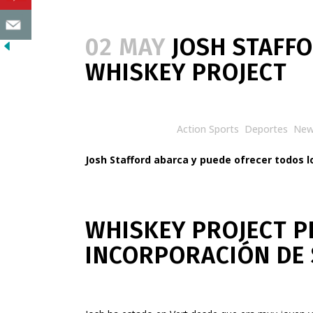
02 MAY
JOSH STAFFO
WHISKEY PROJECT
Posted at 20:39h
in
Action Sports
,
Deportes
,
New
Josh Stafford abarca y puede ofrecer todos l
WHISKEY PROJECT P
INCORPORACIÓN DE 