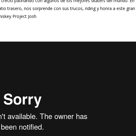
creció patinando con algunos de los mejores skaters del mundo. En 
atio trasero, nos sorprende con sus trucos, riding y honra a este gran
hiskey Project
Josh