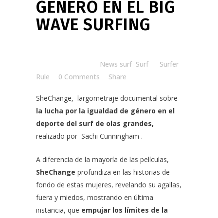
GÉNERO EN EL BIG
WAVE SURFING
Posted at 11:00h
in
News surf
,
Surf
by
Surfer
Rule
0 Comments
Share
SheChange
, largometraje documental sobre
la lucha por la igualdad de género en el
deporte del surf de olas grandes,
realizado por
Sachi Cunningham
.
A diferencia de la mayoría de las películas,
SheChange
profundiza en las historias de
fondo de estas mujeres, revelando su agallas,
fuera y miedos, mostrando en última
instancia, que
empujar los límites de la