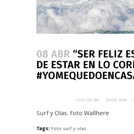
08 ABR
“SER FELIZ E
DE ESTAR EN LO COR
#YOMEQUEDOENCAS
Posted at 08:00h
in
Foto del día
by
Surfer Rule
Surf y Olas. Foto
Wallhere
Tags:
Foto surf y olas