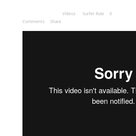
Posted at 16:30h
in
Vídeos
by
Surfer Rule
0
Comments
Share