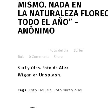
MISMO. NADA EN
LA NATURALEZA FLORE
TODO EL AÑO” -
ANÓNIMO
Posted at 06:00h
in
Foto del día
by
Surfer
Rule
0 Comments
Share
Alex
Surf y Olas. Foto de
Wigan
Unsplash
en
.
Foto Del Día
,
Foto surf y olas
Tags: