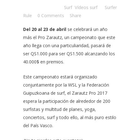
Posted at 08:30h
in
Surf
,
Vídeos surf
by
Surfer
Rule
0 Comments
Share
Del 20 al 23 de abril
se celebrará un año
más el Pro Zarautz, un campeonato que este
año llega con una particuliaridad, pasará de
ser QS1.000 para ser QS1.500 alcanzando los
40.000$ en premios.
Este campeonato estará organizado
conjuntamente por la WSL y la Federación
Guipuzkoana de surf, el Zarautz Pro 2017
espera la participación de alrededor de 200
surfistas y multitud de planes, yoga,
conciertos, surf y todo ello, al más puro estilo
del País Vasco.