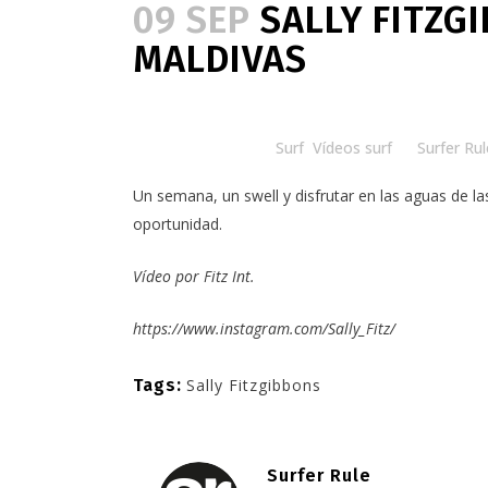
09 SEP
SALLY FITZG
MALDIVAS
Posted at 18:00h
in
Surf
,
Vídeos surf
by
Surfer Rul
Un semana, un swell y disfrutar en las aguas de 
oportunidad.
Vídeo por
Fitz Int.
https://www.instagram.com/Sally_Fitz/
Tags:
Sally Fitzgibbons
Surfer Rule