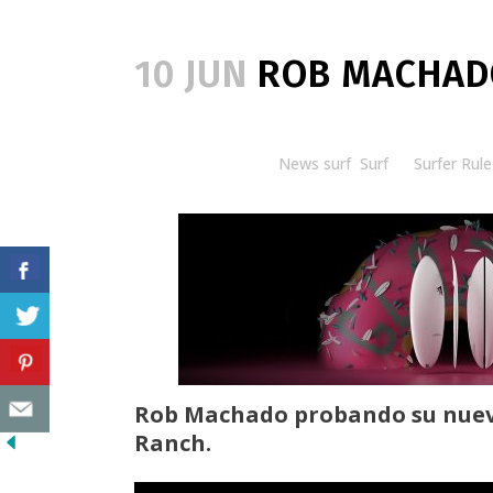
10 JUN
ROB MACHADO
Posted at 08:30h
in
News surf
,
Surf
by
Surfer Rule
Rob Machado probando su nuevo 
Ranch.