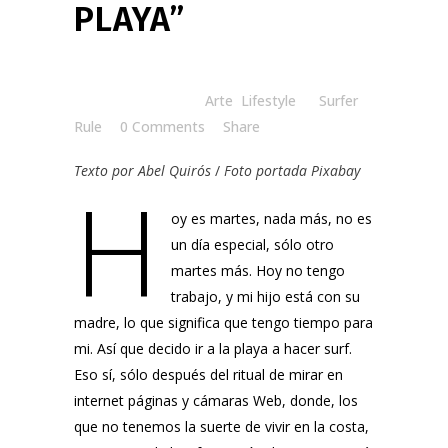
PLAYA”
Posted at 15:00h
in
Arte
,
Lifestyle
by
Surfer
Rule
0 Comments
Share
Texto por
Abel Quirós
/
Foto portada
Pixabay
H
oy es martes, nada más, no es
un día especial, sólo otro
martes más. Hoy no tengo
trabajo, y mi hijo está con su
madre, lo que significa que tengo tiempo para
mi. Así que decido ir a la playa a hacer surf.
Eso sí, sólo después del ritual de mirar en
internet páginas y cámaras Web, donde, los
que no tenemos la suerte de vivir en la costa,