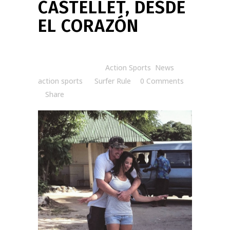
CASTELLET, DESDE
EL CORAZÓN
Posted at 15:28h
in
Action Sports
,
News
action sports
by
Surfer Rule
0 Comments
Share