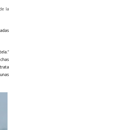
de la
radas
ela.”
uchas
trata
gunas