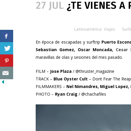
27 JUL
¿TE VIENES A
Posted at 15:00h
in
Latinoamérica
,
Viajes
by
Surf
En época de escapadas y surftrip
Puerto Escon
Sebastian Gomez, Oscar Moncada,
Cesar 
maravillas de olas y sesiones del mes pasado.
FILM –
Jose Plaza
/ @thruster_magazine
TRACK –
Blue Oyster Cult
– Dont Fear The Reap
FILMMAKERS –
Nel Nimandres, Miguel Lopez,
PHOTO –
Ryan Craig
/ @chachafiles