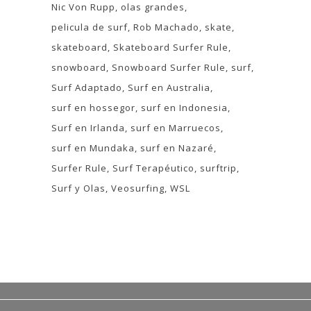
Nic Von Rupp
olas grandes
pelicula de surf
Rob Machado
skate
skateboard
Skateboard Surfer Rule
snowboard
Snowboard Surfer Rule
surf
Surf Adaptado
Surf en Australia
surf en hossegor
surf en Indonesia
Surf en Irlanda
surf en Marruecos
surf en Mundaka
surf en Nazaré
Surfer Rule
Surf Terapéutico
surftrip
Surf y Olas
Veosurfing
WSL