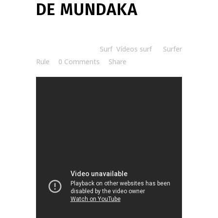
DE MUNDAKA
Posted at 06:30h
in
Surf
,
Vídeos surf
by
Surfer
Rule
0 Comments
Share