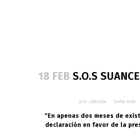
18 FEB
S.O.S SUANC
Posted at 10:00h
in
Eco
,
Lifestyle
by
Surfer Rule
“En apenas dos meses de exis
declaración en favor de la pre