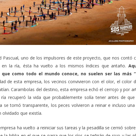
d Pascual
, uno de los impulsores de este proyecto, que nos contó
 en la ría, ésta ha vuelto a los mismos índices que antaño.
Aqu
 que como todo el mundo conoce, no suelen ser las más “
dad de esta empresa, los vecinos convivieron con el olor, el color d
tían. Carambolas del destino, esta empresa echó el cerrojo y por ar
 ría recuperó la vida que probablemente solía tener antes de que
a se tornó transparente, los peces volvieron a reinar e incluso una
 olvidado que existía.
presa ha vuelto a reiniciar sus tareas y la pesadilla se cernió sobre
 la biblia en el que se narra que los ríos se teñirán de rojo y las p