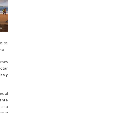
ue se
ena
.
meses
actar
ico y
es al
ente
menta