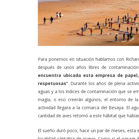
Para ponernos en situación hablamos con
Richar
después de unos años libres de contaminación
encuentra ubicada esta empresa de papel,
respetuosas”
. Durante los años de plena activi
aguas y a los índices de contaminación que se emi
magia, o eso creerán algunos, el entorno de la
actividad llegara a la comarca del Besaya. El agu
cantidad de aves retornó a este hábitat que habían
El sueño duró poco, hace un par de meses, esta em
localidad cántabra de nuevo. Como si el pasaje de