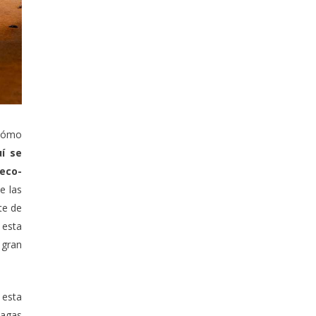
 cómo
í se
eco-
e las
te de
 esta
 gran
 esta
lagas