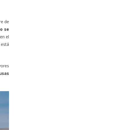
re de
o se
en el
 está
vores
usas