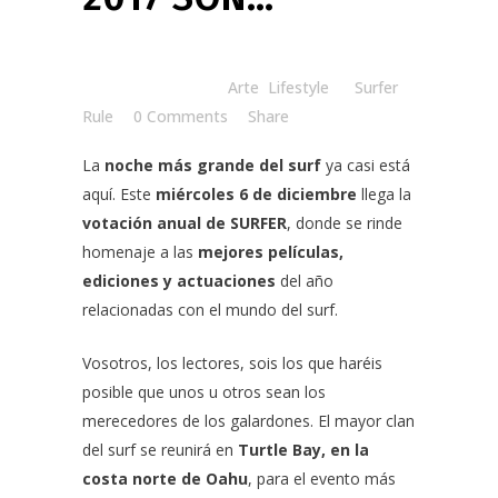
Posted at 14:58h
in
Arte
,
Lifestyle
by
Surfer
Rule
0 Comments
Share
La
noche más grande del surf
ya casi está
aquí. Este
miércoles 6 de diciembre
llega la
votación anual de SURFER
, donde se rinde
homenaje a las
mejores películas,
ediciones y actuaciones
del año
relacionadas con el mundo del surf.
Vosotros, los lectores, sois los que haréis
posible que unos u otros sean los
merecedores de los galardones. El mayor clan
del surf se reunirá en
Turtle Bay, en la
costa norte de Oahu
, para el evento más