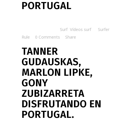
PORTUGAL
Posted at 07:00h
in
Surf
,
Vídeos surf
by
Surfer
Rule
0 Comments
Share
TANNER
GUDAUSKAS,
MARLON LIPKE,
GONY
ZUBIZARRETA
DISFRUTANDO EN
PORTUGAL.