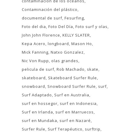
contaminación de los océanos
Contaminación del plástico
documental de surf
Fesurfing
Foto del dia
Foto Del Día
Foto surf y olas
John John Florence
KELLY SLATER
Kepa Acero
longboard
Mason Ho
Mick Fanning
Natxo Gonzalez
Nic Von Rupp
olas grandes
pelicula de surf
Rob Machado
skate
skateboard
Skateboard Surfer Rule
snowboard
Snowboard Surfer Rule
surf
Surf Adaptado
Surf en Australia
surf en hossegor
surf en Indonesia
Surf en Irlanda
surf en Marruecos
surf en Mundaka
surf en Nazaré
Surfer Rule
Surf Terapéutico
surftrip