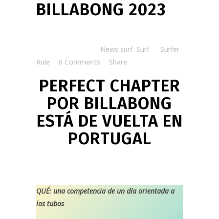
BILLABONG 2023
Posted at 15:00h
in
News surf
,
Surf
by
Surfer
Rule
0 Comments
Share
PERFECT CHAPTER
POR BILLABONG
ESTÁ DE VUELTA EN
PORTUGAL
QUÉ: una competencia de un día orientada a
los tubos