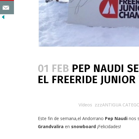
01 FEB
PEP NAUDI SE
EL FREERIDE JUNIO
Posted at 08:16h
in
Vídeos
,
zzzANTIGUA CATEGO
Este fin de semana,el Andorrano
Pep Naudi
nos s
Grandvalira
en
snowboard
¡Felicidades!