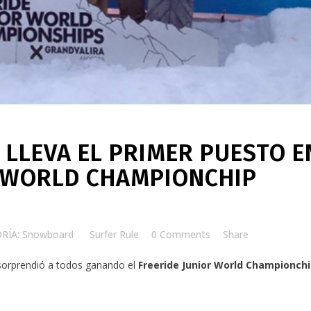
 LLEVA EL PRIMER PUESTO E
R WORLD CHAMPIONCHIP
RÍA: Snowboard
by
Surfer Rule
0 Comments
Share
orprendió a todos ganando el
Freeride Junior World Championch