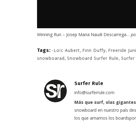
Winning Run – Josep Maria Naudi Descarrega…
p
Tags:
-Loïc Aubert
,
Finn Duffy
,
Freeride Ju
snowboarad
,
Snowboard Surfer Rule
,
Surfer
Surfer Rule
info@surferrule.com
Más que surf, olas gigantes
snowboard en nuestro país desd
los que amamos los boardspor