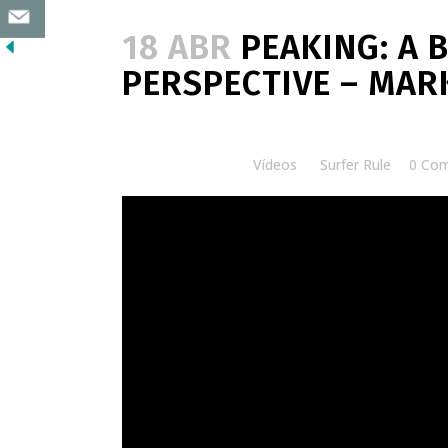
18 ABR
PEAKING: A 
PERSPECTIVE – MARK
Posted at 15:00h
in
Vídeos
by
Surfer Rule
0 Co