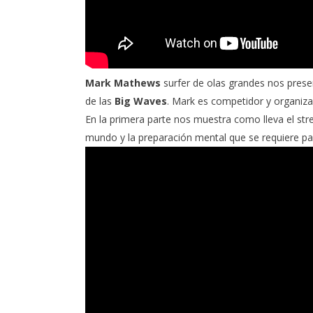
Mark Mathews
surfer de olas grandes nos pres
de las
Big Waves
. Mark es competidor y organiz
En la primera parte nos muestra como lleva el str
mundo y la preparación mental que se requiere par