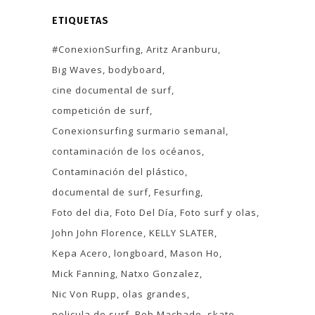
ETIQUETAS
#ConexionSurfing
Aritz Aranburu
Big Waves
bodyboard
cine documental de surf
competición de surf
Conexionsurfing surmario semanal
contaminación de los océanos
Contaminación del plástico
documental de surf
Fesurfing
Foto del dia
Foto Del Día
Foto surf y olas
John John Florence
KELLY SLATER
Kepa Acero
longboard
Mason Ho
Mick Fanning
Natxo Gonzalez
Nic Von Rupp
olas grandes
pelicula de surf
Rob Machado
skate