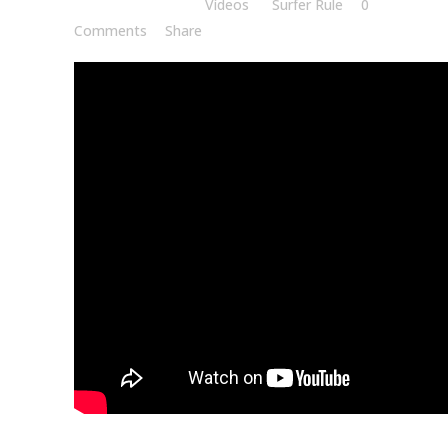
Posted at 12:36h
in
Vídeos
by
Surfer Rule
0
Comments
Share