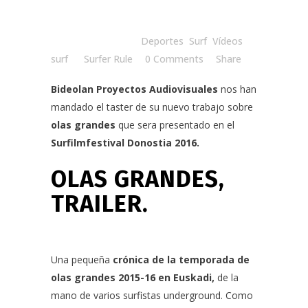
Posted at 10:34h
in
Deportes
,
Surf
,
Vídeos
surf
by
Surfer Rule
0 Comments
Share
Bideolan Proyectos Audiovisuales
nos han
mandado el taster de su nuevo trabajo sobre
olas grandes
que sera presentado en el
Surfilmfestival Donostia 2016
.
OLAS GRANDES,
TRAILER.
Una pequeña
crónica de la temporada de
olas grandes 2015-16 en Euskadi,
de la
mano de varios surfistas underground. Como