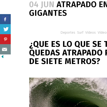
04 JUN
ATRAPADO EN
GIGANTES
Posted at 08:42h
in
Deportes
,
Surf
,
Vídeos
,
Vídeo
¿QUE ES LO QUE SE
QUEDAS ATRAPADO 
DE SIETE METROS?