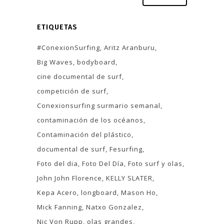
ETIQUETAS
#ConexionSurfing
Aritz Aranburu
Big Waves
bodyboard
cine documental de surf
competición de surf
Conexionsurfing surmario semanal
contaminación de los océanos
Contaminación del plástico
documental de surf
Fesurfing
Foto del dia
Foto Del Día
Foto surf y olas
John John Florence
KELLY SLATER
Kepa Acero
longboard
Mason Ho
Mick Fanning
Natxo Gonzalez
Nic Von Rupp
olas grandes