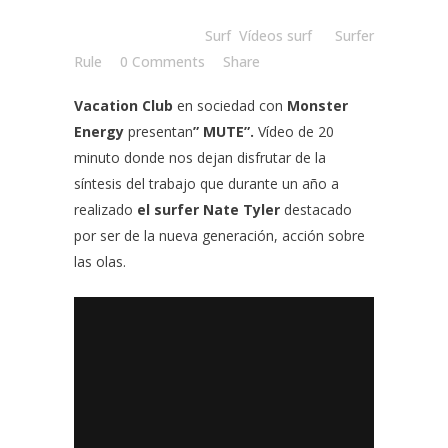
Posted at 13:24h
in
Surf
,
Vídeos surf
by
Surfer
Rule
0 Comments
Share
Vacation Club
en sociedad con
Monster
Energy
presentan
” MUTE”.
Vídeo de 20
minuto donde nos dejan disfrutar de la
síntesis del trabajo que durante un año a
realizado
el surfer Nate Tyler
destacado
por ser de la nueva generación, acción sobre
las olas.