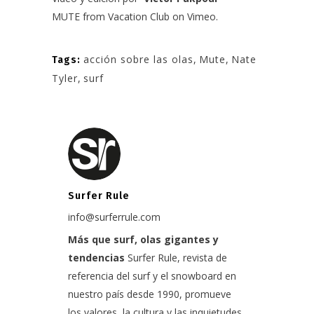
MUTE
from
Vacation Club
on
Vimeo
.
acción sobre las olas
,
Mute
,
Nate
Tags:
Tyler
,
surf
Surfer Rule
info@surferrule.com
Más que surf, olas gigantes y
tendencias
Surfer Rule, revista de
referencia del surf y el snowboard en
nuestro país desde 1990, promueve
los valores, la cultura y las inquietudes