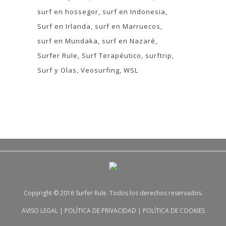
surf en hossegor
surf en Indonesia
Surf en Irlanda
surf en Marruecos
surf en Mundaka
surf en Nazaré
Surfer Rule
Surf Terapéutico
surftrip
Surf y Olas
Veosurfing
WSL
Copyright © 2016 Surfer Rule. Todos los derechos reservados.
AVISO LEGAL
|
POLÍTICA DE PRIVACIDAD
|
POLÍTICA DE COOKIES