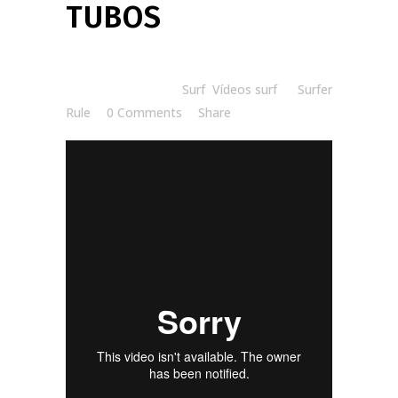
TUBOS
Posted at 08:30h
in
Surf
,
Vídeos surf
by
Surfer
Rule
0 Comments
Share