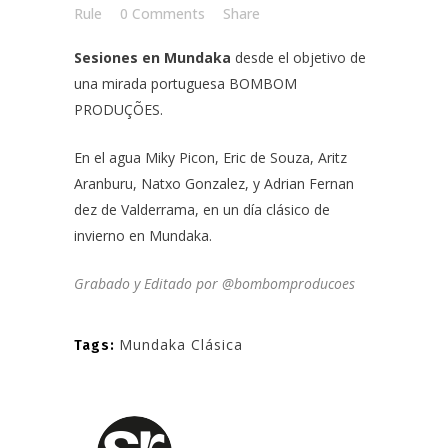
Rule
0 Comments
Share
Sesiones en Mundaka
desde el objetivo de
una mirada portuguesa
BOMBOM
PRODUÇÕES
.
En el agua
Miky Picon
,
Eric de Souza
,
Aritz
Aranburu,
Natxo Gonzalez
, y
Adrian Fernan
dez de Valderrama
, en un día clásico de
invierno en Mundaka.
Grabado y Editado por
@bombomproducoes
Mundaka Clásica
Tags: