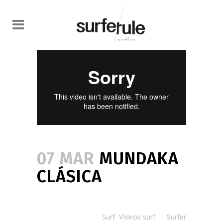
07 MAR
MUNDAKA
CLÁSICA
Posted at 08:30h
in
Surf
,
Vídeos surf
by
Surfer