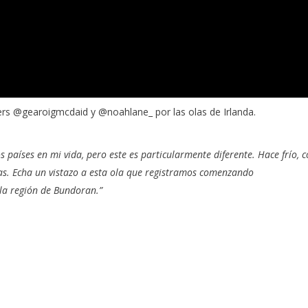
ers
@gearoigmcdaid
y
@noahlane_
por las olas de Irlanda.
 países en mi vida, pero este es particularmente diferente. Hace frío, 
as. Echa un vistazo a esta ola que registramos comenzando
la región de
Bundoran
.”