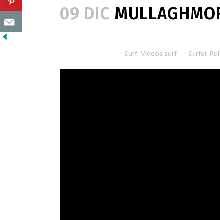
09 DIC
MULLAGHMOR
Posted at 08:00h
in
Surf
,
Vídeos surf
by
Surfer Rul