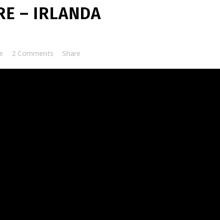
E – IRLANDA
e
2 Comments
Share