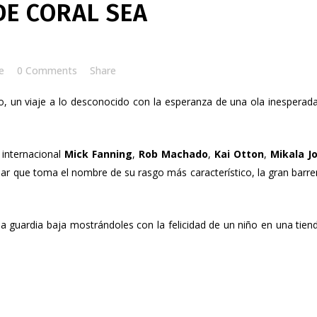
DE CORAL SEA
e
0 Comments
Share
do, un viaje a lo desconocido con la esperanza de una ola inesperad
 internacional
Mick Fanning
,
Rob Machado
,
Kai Otton
,
Mikala J
 mar que toma el nombre de su rasgo más característico, la gran barre
 la guardia baja mostrándoles con la felicidad de un niño en una tien