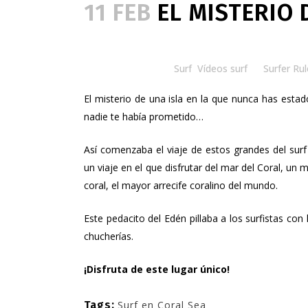
11 FEB
EL MISTERIO 
Posted at 18:00h
in
Surf
,
Vídeos surf
by
Surfer Rul
El misterio de una isla en la que nunca has esta
nadie te había prometido…
Así comenzaba el viaje de estos grandes del surf
un viaje en el que disfrutar del mar del Coral, un
coral, el mayor arrecife coralino del mundo.
Este pedacito del Edén pillaba a los surfistas con
chucherías.
¡Disfruta de este lugar único!
Tags:
Surf en Coral Sea