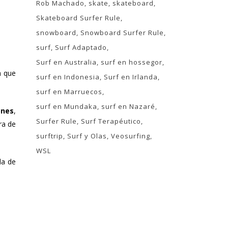
Rob Machado
skate
skateboard
Skateboard Surfer Rule
snowboard
Snowboard Surfer Rule
surf
Surf Adaptado
Surf en Australia
surf en hossegor
a que
surf en Indonesia
Surf en Irlanda
surf en Marruecos
surf en Mundaka
surf en Nazaré
ones
,
Surfer Rule
Surf Terapéutico
ra de
surftrip
Surf y Olas
Veosurfing
WSL
da de