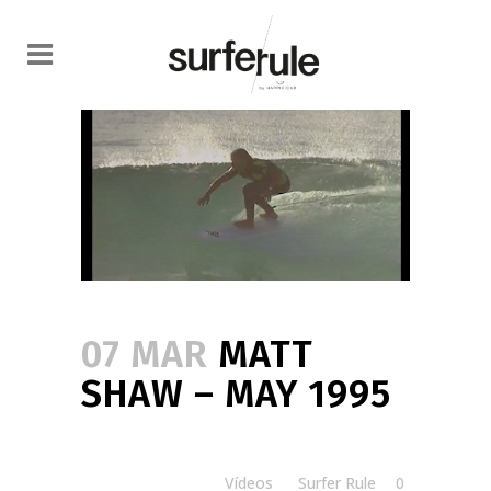
07 MAR
MATT
SHAW – MAY 1995
Posted at 12:00h
in
Vídeos
by
Surfer Rule
0